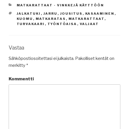
KATEGORIAT
MATKARATTAAT - VINKKEJÄ KÄYTTÖÖN
AVAINSANAT
JALKATUKI
,
JARRU
,
JOUSITUS
,
KASAAMINEN
,
KUOMU
,
MATKARATAS
,
MATKARATTAAT
,
TURVAKAARI
,
TYÖNTÖAISA
,
VALJAAT
Vastaa
Sähköpostiosoitettasi ei julkaista.
Pakolliset kentät on
merkitty
*
Kommentti