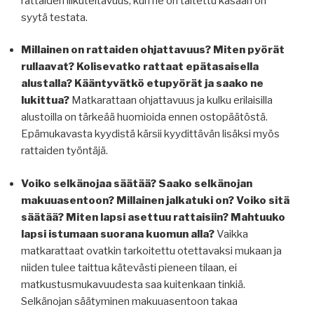
rattaiden liikuteltavuus, kun ne on taitettu kasaan on
syytä testata.
Millainen on rattaiden ohjattavuus? Miten pyörät
rullaavat? Kolisevatko rattaat epätasaisella
alustalla? Kääntyvätkö etupyörät ja saako ne
lukittua?
Matkarattaan ohjattavuus ja kulku erilaisilla
alustoilla on tärkeää huomioida ennen ostopäätöstä.
Epämukavasta kyydistä kärsii kyydittävän lisäksi myös
rattaiden työntäjä.
Voiko selkänojaa säätää? Saako selkänojan
makuuasentoon? Millainen jalkatuki on? Voiko sitä
säätää? Miten lapsi asettuu rattaisiin? Mahtuuko
lapsi istumaan suorana kuomun alla?
Vaikka
matkarattaat ovatkin tarkoitettu otettavaksi mukaan ja
niiden tulee taittua kätevästi pieneen tilaan, ei
matkustusmukavuudesta saa kuitenkaan tinkiä.
Selkänojan säätyminen makuuasentoon takaa