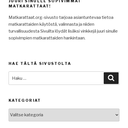
JUURI SINULLE SOPIVIMMAT
MATKARATTAAT!
Matkarattaat.org-sivusto tarjoaa asiantuntevaa tietoa
matkarattaiden käytöstä, valinnasta ja niiden
turvallisuudesta Sivuilta löydät lisäksi vinkkejä juuri sinulle
sopivimpien matkarattaiden hankintaan.
HAE TÄLTÄ SIVUSTOLTA
Etsi:
Haku
KATEGORIAT
Kategoriat