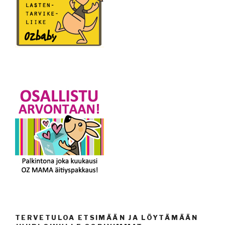
TERVETULOA ETSIMÄÄN JA LÖYTÄMÄÄN