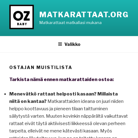
Siirry
sisältöön
MATKARATTAAT.ORG
Matkarattaat matkallasi mukana
Valikko
OSTAJAN MUISTILISTA
Tarkista nämä ennen matkarattaiden ostoa:
Menevätkö rattaat helposti kasaan?
Millaista
niitä on kantaa?
Matkarattaiden ideana on juuri niiden
helppo koottavuus ja pieneen tilaan taittuminen
säilytystä varten. Muuten kovinkin näppärältä vaikuttavat
rattaat eivät täytä aktiivisesti liikkeessä olevan perheen
tarpeita, elleivät ne mene kätevästi kasaan. Myös