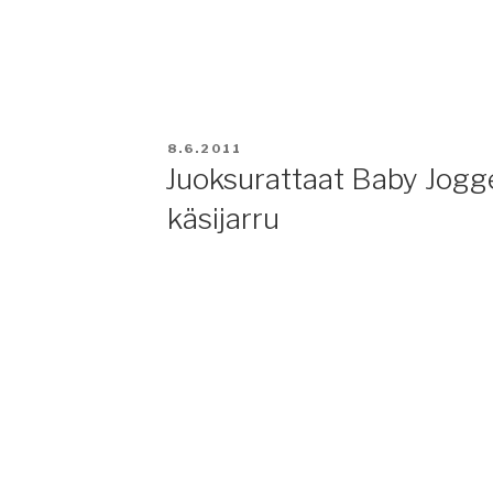
JULKAISTU
8.6.2011
Juoksurattaat Baby Jog
käsijarru