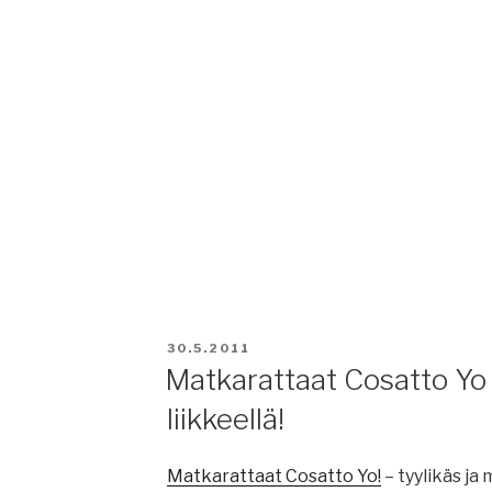
JULKAISTU
30.5.2011
Matkarattaat Cosatto Yo 
liikkeellä!
Matkarattaat Cosatto Yo!
– tyylikäs ja