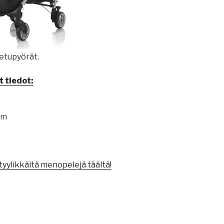
 etupyörät.
 tiedot:
cm
tyylikkäitä menopelejä täältä!