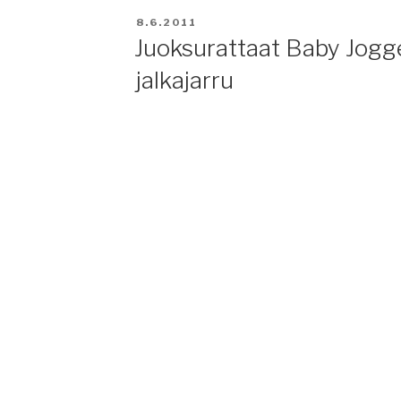
JULKAISTU
8.6.2011
Juoksurattaat Baby Jog
jalkajarru