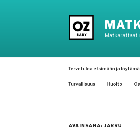
Siirry
sisältöön
MATK
Matkarattaat 
Tervetuloa etsimään ja löytämä
Turvallisuus
Huolto
Os
AVAINSANA: JARRU