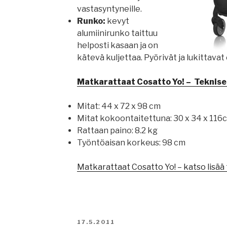
vastasyntyneille.
Runko:
kevyt
alumiinirunko taittuu
helposti kasaan ja on
kätevä kuljettaa. Pyörivät ja lukittavat
Matkarattaat Cosatto Yo! – Tekniset
Mitat: 44 x 72 x 98 cm
Mitat kokoontaitettuna: 30 x 34 x 116
Rattaan paino: 8.2 kg
Työntöaisan korkeus: 98 cm
Matkarattaat Cosatto Yo! – katso lisää 
JULKAISTU
17.5.2011