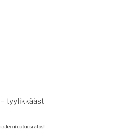
– tyylikkäästi
 moderni uutuusratas!