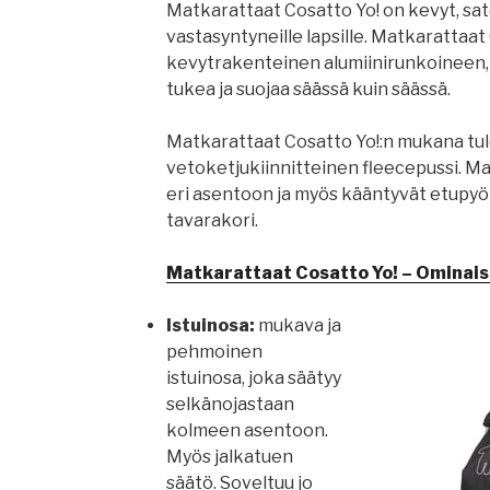
Matkarattaat Cosatto Yo! on kevyt, sat
vastasyntyneille lapsille. Matkarattaat
kevytrakenteinen alumiinirunkoineen, 
tukea ja suojaa säässä kuin säässä.
Matkarattaat Cosatto Yo!:n mukana tul
vetoketjukiinnitteinen fleecepussi. M
eri asentoon ja myös kääntyvät etupyör
tavarakori.
Matkarattaat Cosatto Yo! – Ominais
Istuinosa:
mukava ja
pehmoinen
istuinosa, joka säätyy
selkänojastaan
kolmeen asentoon.
Myös jalkatuen
säätö. Soveltuu jo