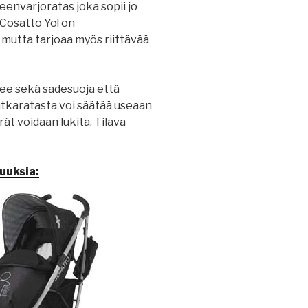
eenvarjoratas joka sopii jo
 Cosatto Yo! on
mutta tarjoaa myös riittävää
ee sekä sadesuoja että
atkaratasta voi säätää useaan
ät voidaan lukita. Tilava
uuksia: