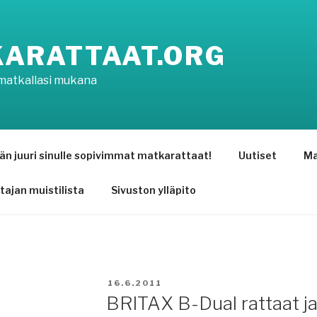
ARATTAAT.ORG
matkallasi mukana
än juuri sinulle sopivimmat matkarattaat!
Uutiset
Ma
tajan muistilista
Sivuston ylläpito
JULKAISTU
16.6.2011
BRITAX B-Dual rattaat ja