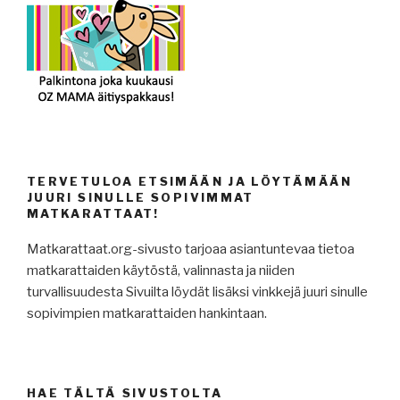
TERVETULOA ETSIMÄÄN JA LÖYTÄMÄÄN
JUURI SINULLE SOPIVIMMAT
MATKARATTAAT!
Matkarattaat.org-sivusto tarjoaa asiantuntevaa tietoa
matkarattaiden käytöstä, valinnasta ja niiden
turvallisuudesta Sivuilta löydät lisäksi vinkkejä juuri sinulle
sopivimpien matkarattaiden hankintaan.
HAE TÄLTÄ SIVUSTOLTA