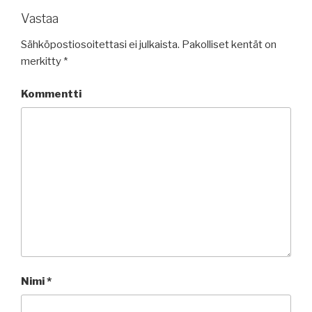
Vastaa
Sähköpostiosoitettasi ei julkaista.
Pakolliset kentät on
merkitty
*
Kommentti
Nimi
*