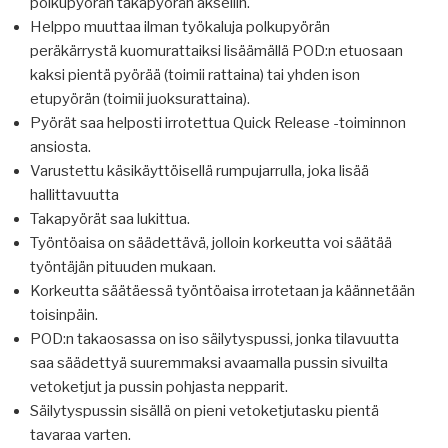
polkupyörän takapyörän akseliin.
Helppo muuttaa ilman työkaluja polkupyörän
peräkärrystä kuomurattaiksi lisäämällä POD:n etuosaan
kaksi pientä pyörää (toimii rattaina) tai yhden ison
etupyörän (toimii juoksurattaina).
Pyörät saa helposti irrotettua Quick Release -toiminnon
ansiosta.
Varustettu käsikäyttöisellä rumpujarrulla, joka lisää
hallittavuutta
Takapyörät saa lukittua.
Työntöaisa on säädettävä, jolloin korkeutta voi säätää
työntäjän pituuden mukaan.
Korkeutta säätäessä työntöaisa irrotetaan ja käännetään
toisinpäin.
POD:n takaosassa on iso säilytyspussi, jonka tilavuutta
saa säädettyä suuremmaksi avaamalla pussin sivuilta
vetoketjut ja pussin pohjasta nepparit.
Säilytyspussin sisällä on pieni vetoketjutasku pientä
tavaraa varten.