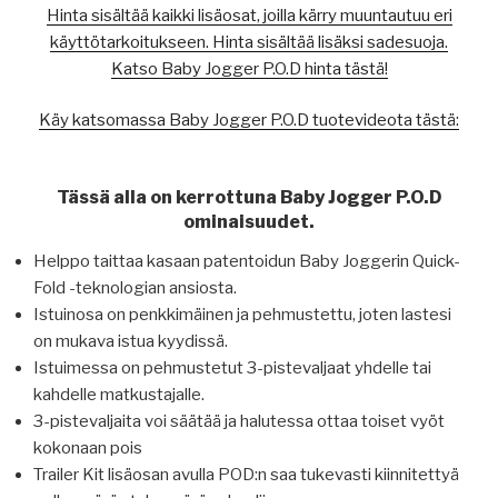
Hinta sisältää kaikki lisäosat, joilla kärry muuntautuu eri
käyttötarkoitukseen. Hinta sisältää lisäksi sadesuoja.
Katso Baby Jogger P.O.D hinta tästä!
Käy katsomassa Baby Jogger P.O.D tuotevideota tästä:
Tässä alla on kerrottuna Baby Jogger P.O.D
ominaisuudet.
Helppo taittaa kasaan patentoidun Baby Joggerin Quick-
Fold -teknologian ansiosta.
Istuinosa on penkkimäinen ja pehmustettu, joten lastesi
on mukava istua kyydissä.
Istuimessa on pehmustetut 3-pistevaljaat yhdelle tai
kahdelle matkustajalle.
3-pistevaljaita voi säätää ja halutessa ottaa toiset vyöt
kokonaan pois
Trailer Kit lisäosan avulla POD:n saa tukevasti kiinnitettyä