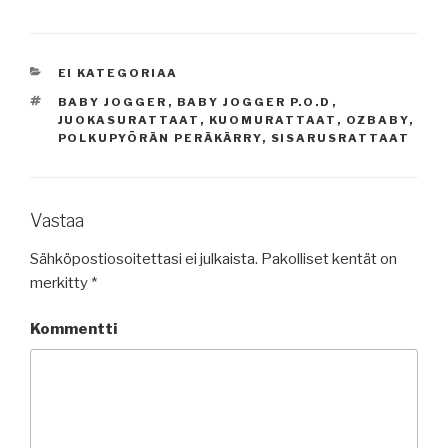
KATEGORIAT
EI KATEGORIAA
AVAINSANAT
BABY JOGGER
,
BABY JOGGER P.O.D
,
JUOKASURATTAAT
,
KUOMURATTAAT
,
OZBABY
,
POLKUPYÖRÄN PERÄKÄRRY
,
SISARUSRATTAAT
Vastaa
Sähköpostiosoitettasi ei julkaista.
Pakolliset kentät on
merkitty
*
Kommentti