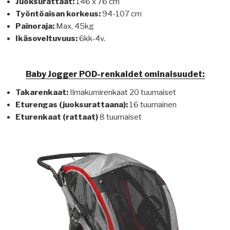
Juoksurattaat:
146 x 76 cm
Työntöaisan korkeus:
94-107 cm
Painoraja:
Max. 45kg
Ikäsoveltuvuus:
6kk-4v.
Baby Jogger POD-renkaidet ominaisuudet:
Takarenkaat:
Ilmakumirenkaat 20 tuumaiset
Eturengas (juoksurattaana):
16 tuumainen
Eturenkaat (rattaat)
8 tuumaiset