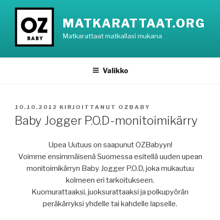
Siirry
sisältöön
MATKARATTAAT.ORG
Matkarattaat matkallasi mukana
Valikko
JULKAISTU
10.10.2012
KIRJOITTANUT
OZBABY
Baby Jogger P.O.D-monitoimikärry
Upea Uutuus on saapunut OZBabyyn!
Voimme ensimmäisenä Suomessa esitellä uuden upean
monitoimikärryn Baby Jogger P.O.D, joka mukautuu
kolmeen eri tarkoitukseen.
Kuomurattaaksi, juoksurattaaksi ja polkupyörän
peräkärryksi yhdelle tai kahdelle lapselle.