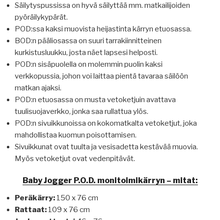
Säilytyspussissa on hyvä säilyttää mm. matkailijoiden
pyöräilykypärät.
POD:ssa kaksi muovista heijastinta kärryn etuosassa.
BOD:n pääliosassa on suuri tarrakiinnitteinen
kurkistusluukku, josta näet lapsesi helposti.
POD:n sisäpuolella on molemmin puolin kaksi
verkkopussia, johon voi laittaa pientä tavaraa säilöön
matkan ajaksi.
POD:n etuosassa on musta vetoketjuin avattava
tuulisuojaverkko, jonka saa rullattua ylös.
POD:n sivuikkunoissa on kokomatkalta vetoketjut, joka
mahdollistaa kuomun poisottamisen.
Sivuikkunat ovat tuulta ja vesisadetta kestävää muovia.
Myös vetoketjut ovat vedenpitävät.
Baby Jogger P.O.D. monitoimikärryn – mitat:
Peräkärry:
150 x 76 cm
Rattaat:
109 x 76 cm